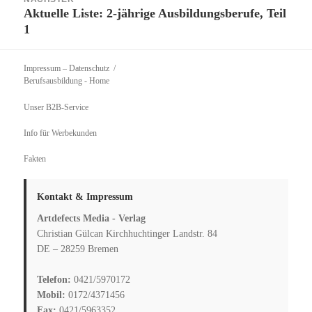
Berufsausbildung
- Home
Unser B2B-Service
Info für Werbekunden
Fakten
Kontakt & Impressum
Artdefects Media - Verlag
Christian Gülcan Kirchhuchtinger Landstr. 84
DE – 28259 Bremen
Telefon:
0421/5970172
Mobil:
0172/4371456
Fax:
0421/5963352
E-Mail:
info@artdefects.com
Folgen Sie uns auf Social Media: