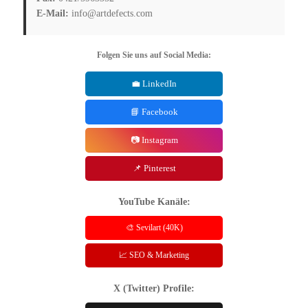
💼 LinkedIn
📘 Facebook
📷 Instagram
📌 Pinterest
YouTube Kanäle:
🎨 Sevilart (40K)
📈 SEO & Marketing
X (Twitter) Profile:
🐦 @Artdefects
Weitere Blogbeiträge
Der Beruf des Detektivs – Vorstellung und Wirklichkeit
|
Aktuelle Liste:
2-jährige Ausbildungsberufe, Teil 1
|
Liste: 2-jährige Ausbildungsberufe,
Teil 2
|
Liste: 2-jährige Ausbildungsberufe, Teil 3
|
Liste: 2-jährige