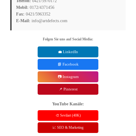
Telefon:
0421/5970172
Mobil:
0172/4371456
Fax:
0421/5963352
E-Mail:
info@artdefects.com
Folgen Sie uns auf Social Media:
💼 LinkedIn
📘 Facebook
📷 Instagram
📌 Pinterest
YouTube Kanäle:
🎨 Sevilart (40K)
📈 SEO & Marketing