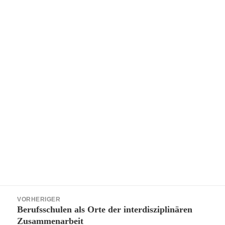
Beitragsnavigation
VORHERIGER
Berufsschulen als Orte der interdisziplinären
Vorheriger
Zusammenarbeit
Beitrag: