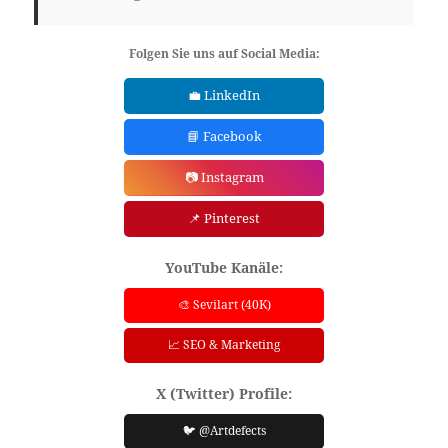
Folgen Sie uns auf Social Media:
💼 LinkedIn
📘 Facebook
📷 Instagram
📌 Pinterest
YouTube Kanäle:
🎨 Sevilart (40K)
📈 SEO & Marketing
X (Twitter) Profile:
🐦 @Artdefects