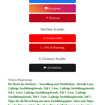
📷 Instagram
📌 Pinterest
YouTube Kanäle:
🎨 Sevilart (40K)
📈 SEO & Marketing
X (Twitter) Profile:
🐦 @Artdefects
Weitere Blogbeiträge
Der Beruf des Detektivs – Vorstellung und Wirklichkeit
|
Aktuelle Liste:
2-jährige Ausbildungsberufe, Teil 1
|
Liste: 2-jährige Ausbildungsberufe,
Teil 2
|
Liste: 2-jährige Ausbildungsberufe, Teil 3
|
Liste: 2-jährige
Ausbildungsberufe, Teil 4
|
Liste: 2-jährige Ausbildungsberufe, Teil 5
|
Tipps für die Bewerbung um einen Ausbildungsplatz
|
Infos und Tipps:
So geht Zitieren richtig
|
Bewährte Tipps bei Prüfungsangst
|
Spartipps
für Azubis