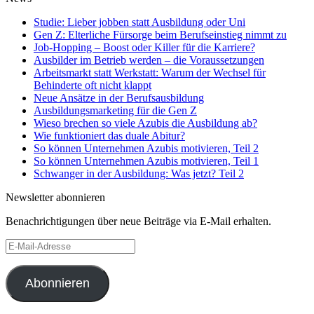
Studie: Lieber jobben statt Ausbildung oder Uni
Gen Z: Elterliche Fürsorge beim Berufseinstieg nimmt zu
Job-Hopping – Boost oder Killer für die Karriere?
Ausbilder im Betrieb werden – die Voraussetzungen
Arbeitsmarkt statt Werkstatt: Warum der Wechsel für
Behinderte oft nicht klappt
Neue Ansätze in der Berufsausbildung
Ausbildungsmarketing für die Gen Z
Wieso brechen so viele Azubis die Ausbildung ab?
Wie funktioniert das duale Abitur?
So können Unternehmen Azubis motivieren, Teil 2
So können Unternehmen Azubis motivieren, Teil 1
Schwanger in der Ausbildung: Was jetzt? Teil 2
Newsletter abonnieren
Benachrichtigungen über neue Beiträge via E-Mail erhalten.
E-
Mail-
Adresse
Abonnieren