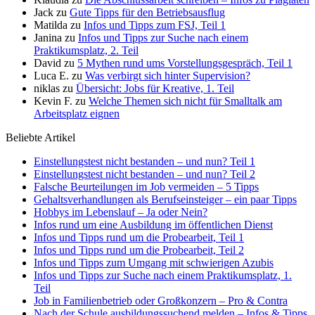
Jack
zu
Gute Tipps für den Betriebsausflug
Matilda
zu
Infos und Tipps zum FSJ, Teil 1
Janina
zu
Infos und Tipps zur Suche nach einem
Praktikumsplatz, 2. Teil
David
zu
5 Mythen rund ums Vorstellungsgespräch, Teil 1
Luca E.
zu
Was verbirgt sich hinter Supervision?
niklas
zu
Übersicht: Jobs für Kreative, 1. Teil
Kevin F.
zu
Welche Themen sich nicht für Smalltalk am
Arbeitsplatz eignen
Beliebte Artikel
Einstellungstest nicht bestanden – und nun? Teil 1
Einstellungstest nicht bestanden – und nun? Teil 2
Falsche Beurteilungen im Job vermeiden – 5 Tipps
Gehaltsverhandlungen als Berufseinsteiger – ein paar Tipps
Hobbys im Lebenslauf – Ja oder Nein?
Infos rund um eine Ausbildung im öffentlichen Dienst
Infos und Tipps rund um die Probearbeit, Teil 1
Infos und Tipps rund um die Probearbeit, Teil 2
Infos und Tipps zum Umgang mit schwierigen Azubis
Infos und Tipps zur Suche nach einem Praktikumsplatz, 1.
Teil
Job in Familienbetrieb oder Großkonzern – Pro & Contra
Nach der Schule ausbildungssuchend melden – Infos & Tipps