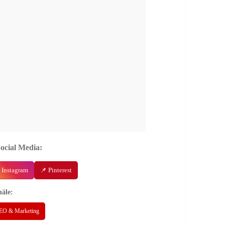
Social Media:
 Instagram
📌 Pinterest
äle:
EO & Marketing