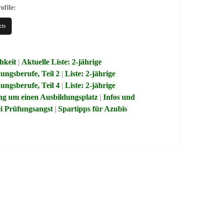
ofile:
cts
hkeit
|
Aktuelle Liste: 2-jährige
dungsberufe, Teil 2
|
Liste: 2-jährige
dungsberufe, Teil 4
|
Liste: 2-jährige
ng um einen Ausbildungsplatz
|
Infos und
i Prüfungsangst
|
Spartipps für Azubis