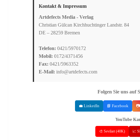
Kontakt & Impressum
Artdefects Media - Verlag
Christian Gülcan Kirchhuchtinger Landstr. 84
DE – 28259 Bremen
Telefon:
0421/5970172
Mobil:
0172/4371456
Fax:
0421/5963352
E-Mail:
info@artdefects.com
Folgen Sie uns auf 
💼 LinkedIn
📘 Facebook
📷
YouTube Kan
🎨 Sevilart (40K)
📈 S