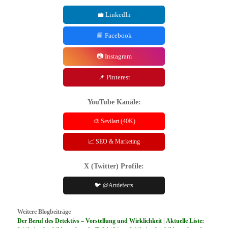
💼 LinkedIn
📘 Facebook
📷 Instagram
📌 Pinterest
YouTube Kanäle:
🎨 Sevilart (40K)
📈 SEO & Marketing
X (Twitter) Profile:
🐦 @Artdefects
Weitere Blogbeiträge
Der Beruf des Detektivs – Vorstellung und Wirklichkeit
|
Aktuelle Liste: